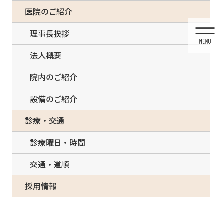
コ
ナ
一部の治療について（事前電話確認が必要）
医院のご紹介
ン
ビ
テ
ゲ
理事長挨拶
ン
ー
ツ
シ
法人概要
に
ョ
移
ン
院内のご紹介
動
に
移
設備のご紹介
動
メディア
診療・交通
診療曜日・時間
交通・道順
HOME
メディア
採用情報
9E5873E9-9CAE-4FD1-A796-D892A2137313-e1550116621104-150×150
2021/03/13