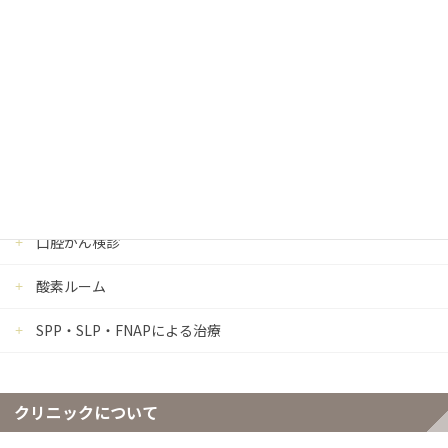
歯ぎしり・食いしばり治療
ボトックス治療
睡眠時無呼吸症候群
金属アレルギー
点滴療法
口腔がん検診
酸素ルーム
SPP・SLP・FNAPによる治療
クリニックについて