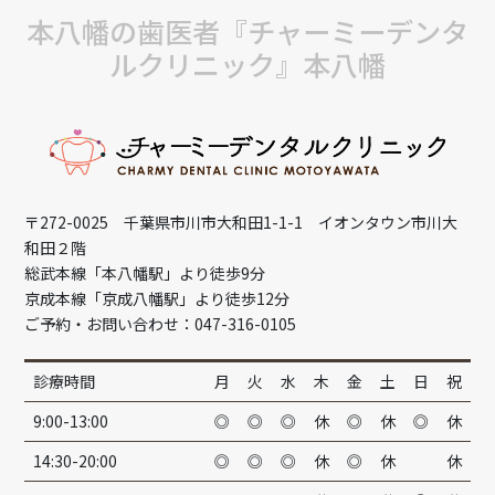
本八幡の歯医者『チャーミーデンタ
ルクリニック』本八幡
〒272-0025 千葉県市川市大和田1-1-1 イオンタウン市川大
和田２階
総武本線「本八幡駅」より徒歩9分
京成本線「京成八幡駅」より徒歩12分
ご予約・お問い合わせ：047-316-0105
診療時間
月
火
水
木
金
土
日
祝
9:00-13:00
◎
◎
◎
休
◎
休
◎
休
14:30-20:00
◎
◎
◎
休
◎
休
休