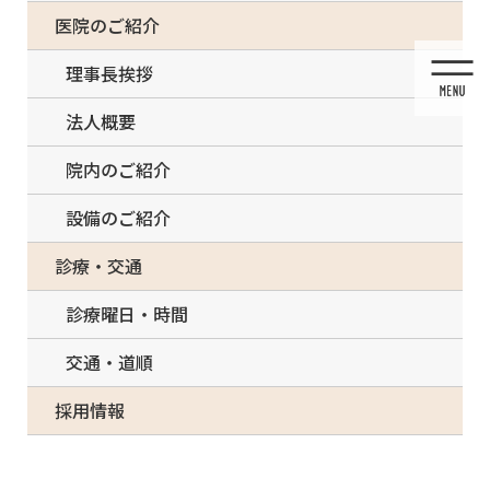
コ
ナ
一部の治療について（事前電話確認が必要）
医院のご紹介
ン
ビ
テ
ゲ
理事長挨拶
ン
ー
ツ
シ
法人概要
に
ョ
移
ン
院内のご紹介
動
に
移
設備のご紹介
動
診療・交通
診療曜日・時間
ボトックス治療
交通・道順
採用情報
HOME
ボトックス治療
ボトックス治療