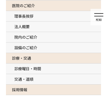
コ
ナ
一部の治療について（事前電話確認が必要）
医院のご紹介
ン
ビ
テ
ゲ
理事長挨拶
ン
ー
ツ
シ
法人概要
に
ョ
移
ン
院内のご紹介
動
に
移
設備のご紹介
動
診療・交通
診療曜日・時間
マウスピース矯正
交通・道順
採用情報
HOME
マウスピース矯正
マウスピース矯正