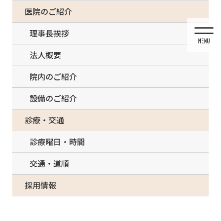
コ
ナ
一部の治療について（事前電話確認が必要）
医院のご紹介
ン
ビ
テ
ゲ
理事長挨拶
ン
ー
ツ
シ
法人概要
に
ョ
移
ン
院内のご紹介
動
に
移
設備のご紹介
動
診療・交通
診療曜日・時間
酸素ルーム
交通・道順
採用情報
HOME
酸素ルーム
酸素ルーム（O2デンタpro）