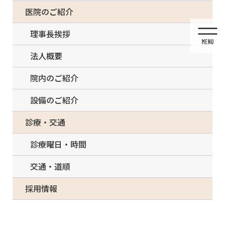
コ
ナ
一部の治療について（事前電話確認が必要）
医院のご紹介
ン
ビ
テ
ゲ
理事長挨拶
ン
ー
ツ
シ
法人概要
に
ョ
移
ン
院内のご紹介
動
に
移
設備のご紹介
動
診療・交通
診療曜日・時間
ブルーラジカル（世界初の歯周病治
療器）
交通・道順
採用情報
HOME
ブルーラジカル（世界初の歯周病治療器）