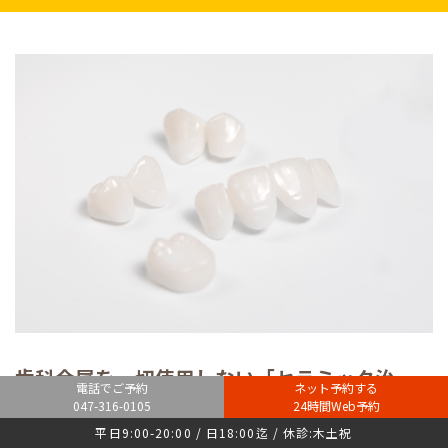
歯科金属を一切使用しない「セラミック治
電話でご予約
ネット予約する
療」「メタルフリー治療」行っています。
047-316-0105
24時間Web予約
平日9:00-20:00 / 日18:00迄 / 休診:木土祝