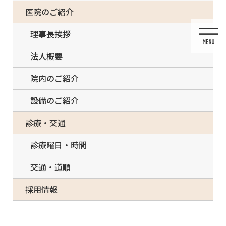
コ
ナ
一部の治療について（事前電話確認が必要）
医院のご紹介
ン
ビ
テ
ゲ
理事長挨拶
ン
ー
ツ
シ
法人概要
に
ョ
移
ン
院内のご紹介
動
に
移
設備のご紹介
動
診療・交通
診療曜日・時間
交通・道順
採用情報