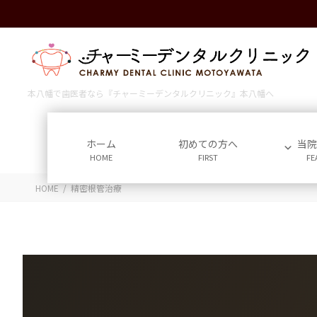
コ
ナ
ン
ビ
テ
ゲ
ン
ー
ツ
シ
に
ョ
本八幡で歯医者なら『チャーミーデンタルクリニック』本八幡へ
移
ン
動
に
移
ホーム
初めての方へ
当
HOME
FIRST
FE
動
HOME
精密根管治療