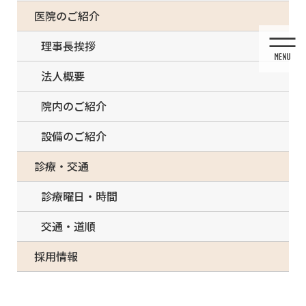
コ
ナ
一部の治療について（事前電話確認が必要）
医院のご紹介
ン
ビ
テ
ゲ
理事長挨拶
ン
ー
ツ
シ
法人概要
に
ョ
移
ン
院内のご紹介
動
に
移
設備のご紹介
動
投稿
診療・交通
診療曜日・時間
交通・道順
HOME
診療内容
AdobeStock_287620064 – コピー (2) – コピー
採用情報
2022/03/18