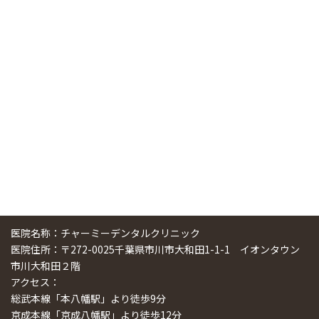
ニューヨーク大学 歯学部に視察に来ました
2025/01/25
中国からのツアーの一団50人がパルフェクリニックを見学
しました
2024/11/17
スマーティ矯正をしている中国人歯科医師に対して神奈川歯
科大学の見学ツアーを企画しました
2024/10/29
医院名称：チャーミーデンタルクリニック
医院住所：〒272-0025千葉県市川市大和田1-1-1 イオンタウン
市川大和田２階
アクセス：
総武本線「本八幡駅」より徒歩9分
京成本線「京成八幡駅」より徒歩12分