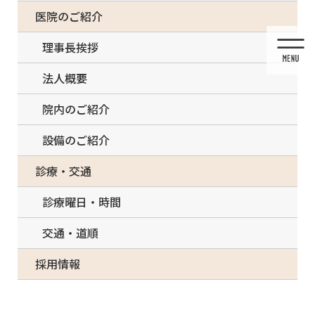
コ
ナ
一部の治療について（事前電話確認が必要）
医院のご紹介
ン
ビ
テ
ゲ
理事長挨拶
ン
ー
ツ
シ
法人概要
に
ョ
移
ン
院内のご紹介
動
に
移
設備のご紹介
動
メディア
診療・交通
診療曜日・時間
交通・道順
HOME
メディア
B855D547-344B-41E9-B3BD-B17C4D6BA1BA-300×300
採用情報
2021/03/08