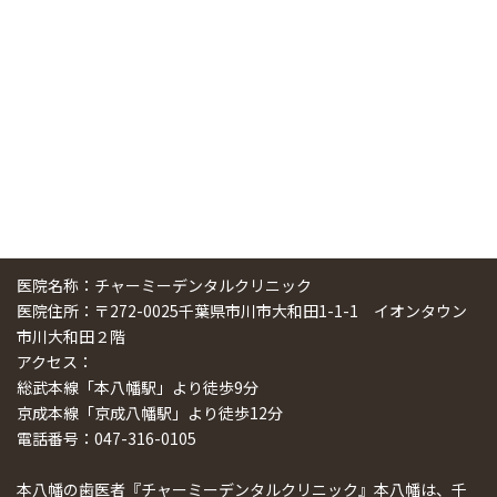
スマーティ矯正をしている中国人歯科医師に対して神奈川歯
科大学の見学ツアーを企画しました
2024/10/29
医院名称：チャーミーデンタルクリニック
医院住所：〒272-0025千葉県市川市大和田1-1-1 イオンタウン
市川大和田２階
アクセス：
総武本線「本八幡駅」より徒歩9分
京成本線「京成八幡駅」より徒歩12分
電話番号：047-316-0105
本八幡の歯医者『チャーミーデンタルクリニック』本八幡は、千