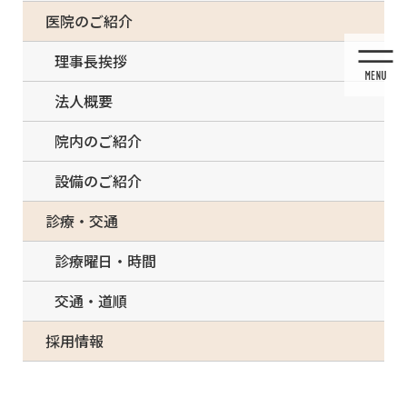
コ
ナ
一部の治療について（事前電話確認が必要）
医院のご紹介
ン
ビ
テ
ゲ
理事長挨拶
ン
ー
ツ
シ
法人概要
に
ョ
移
ン
院内のご紹介
動
に
移
設備のご紹介
動
投稿
診療・交通
診療曜日・時間
交通・道順
HOME
白い歯・セラミック治療
採用情報
Dental crown premolar tooth assembly process. Medically accurate 3D illustration of
human teeth treatment