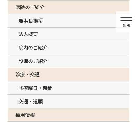
コ
ナ
一部の治療について（事前電話確認が必要）
医院のご紹介
ン
ビ
テ
ゲ
理事長挨拶
ン
ー
ツ
シ
法人概要
に
ョ
移
ン
院内のご紹介
動
に
移
設備のご紹介
動
メディア
診療・交通
診療曜日・時間
交通・道順
HOME
メディア
E70546DC-B799-45A1-B83E-ABB8109A333D-150×150
採用情報
2021/03/13