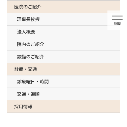
コ
ナ
一部の治療について（事前電話確認が必要）
医院のご紹介
ン
ビ
テ
ゲ
理事長挨拶
ン
ー
ツ
シ
法人概要
に
ョ
移
ン
院内のご紹介
動
に
移
設備のご紹介
動
投稿
診療・交通
診療曜日・時間
交通・道順
HOME
歯周病治療
p4b
採用情報
2021/03/03