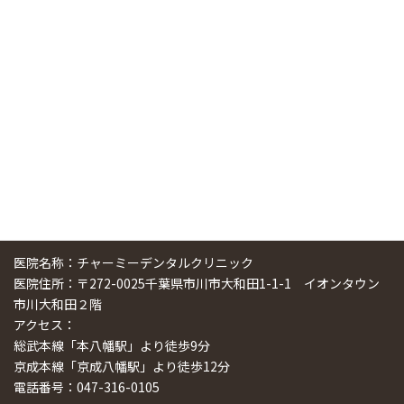
中国からのツアーの一団50人がパルフェクリニックを見学
しました
2024/11/17
スマーティ矯正をしている中国人歯科医師に対して神奈川歯
科大学の見学ツアーを企画しました
2024/10/29
医院名称：チャーミーデンタルクリニック
医院住所：〒272-0025千葉県市川市大和田1-1-1 イオンタウン
市川大和田２階
アクセス：
総武本線「本八幡駅」より徒歩9分
京成本線「京成八幡駅」より徒歩12分
電話番号：047-316-0105