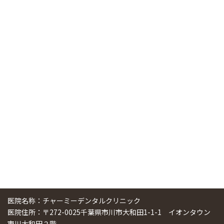
RSS（メディプラングループニュース）
ニューヨーク大学 歯学部に視察に来ました
2025/01/25
中国からのツアーの一団50人がパルフェクリニックを見学
しました
2024/11/17
スマーティ矯正をしている中国人歯科医師に対して神奈川歯
科大学の見学ツアーを企画しました
2024/10/29
医院名称：チャーミーデンタルクリニック
医院住所：〒272-0025千葉県市川市大和田1-1-1 イオンタウン
市川大和田２階