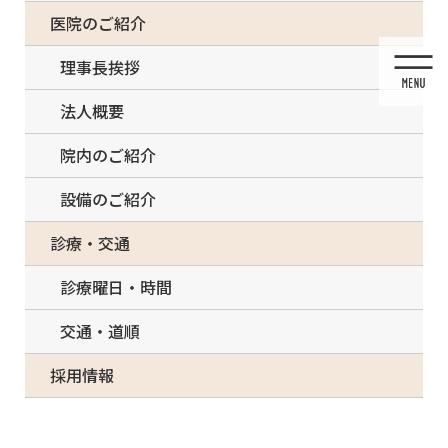
コ
ナ
一部の治療について（事前電話確認が必要）
医院のご紹介
ン
ビ
テ
ゲ
理事長挨拶
ン
ー
ツ
シ
法人概要
に
ョ
移
ン
院内のご紹介
動
に
移
設備のご紹介
動
メディア
診療・交通
診療曜日・時間
交通・道順
HOME
メディア
ホームのベクター素材
採用情報
2022/01/14