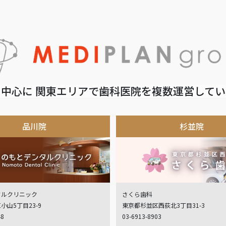
中心に 関東エリアで歯科医院を複数運営して
品川院
杉並院
タルクリニック
さくら歯科
小山5丁目23-9
東京都杉並区西荻北3丁目31-3
48
03-6913-8903