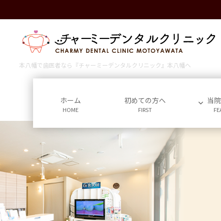
コ
ナ
ン
ビ
テ
ゲ
ン
ー
ツ
シ
に
ョ
本八幡で歯医者なら『チャーミーデンタルクリニック』本八幡へ
移
ン
動
に
移
ホーム
初めての方へ
当
HOME
FIRST
FE
動