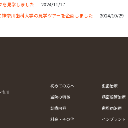
クを見学しました
2024/11/17
て神奈川歯科大学の見学ツアーを企画しました
2024/10/29
初めての方へ
虫歯治療
ン市川
当院の特徴
精密根管治療
診療内容
歯周病治療
料金・その他
インプラント