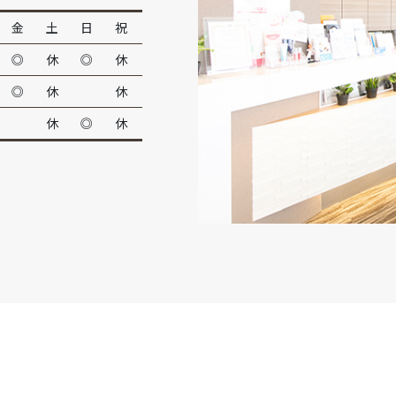
金
土
日
祝
◎
休
◎
休
◎
休
休
休
◎
休