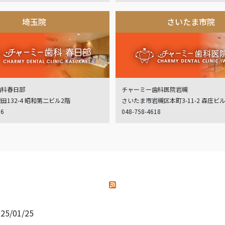
埼玉院
さいたま市院
歯科春日部
チャーミー歯科医院岩槻
132-4 昭和第二ビル2階
さいたま市岩槻区本町3-11-2 森庄ビ
06
048-758-4618
25/01/25