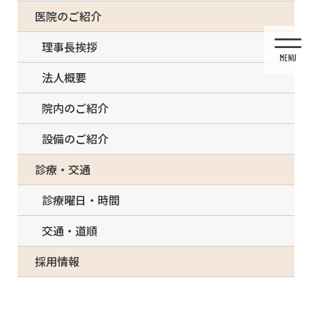
コ
ナ
一部の治療について（事前電話確認が必要）
医院のご紹介
ン
ビ
テ
ゲ
理事長挨拶
ン
ー
ツ
シ
法人概要
に
ョ
移
ン
院内のご紹介
動
に
移
設備のご紹介
動
メディア
診療・交通
診療曜日・時間
交通・道順
HOME
メディア
015-2-300×225
採用情報
2021/03/14