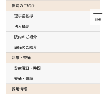
コ
ナ
一部の治療について（事前電話確認が必要）
医院のご紹介
ン
ビ
テ
ゲ
理事長挨拶
ン
ー
ツ
シ
法人概要
に
ョ
移
ン
院内のご紹介
動
に
移
設備のご紹介
動
メディア
診療・交通
診療曜日・時間
交通・道順
HOME
メディア
099ABD67-879F-4A57-8A00-03F7A5ED7E22-150×150
採用情報
2021/04/19