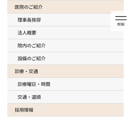
コ
ナ
一部の治療について（事前電話確認が必要）
医院のご紹介
ン
ビ
テ
ゲ
理事長挨拶
ン
ー
ツ
シ
法人概要
に
ョ
移
ン
院内のご紹介
動
に
移
設備のご紹介
動
メディア
診療・交通
診療曜日・時間
交通・道順
HOME
メディア
138B583A-91BB-483E-A30A-12C604D64439-300×224
採用情報
2021/05/10