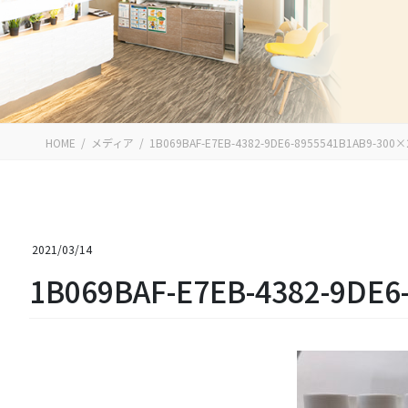
HOME
メディア
1B069BAF-E7EB-4382-9DE6-8955541B1AB9-300×
2021/03/14
1B069BAF-E7EB-4382-9DE6