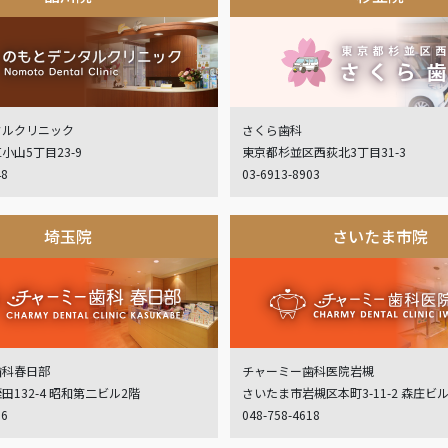
タルクリニック
さくら歯科
小山5丁目23-9
東京都杉並区西荻北3丁目31-3
48
03-6913-8903
埼玉院
さいたま市院
歯科春日部
チャーミー歯科医院岩槻
132-4 昭和第二ビル2階
さいたま市岩槻区本町3-11-2 森庄ビ
06
048-758-4618