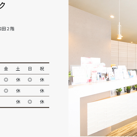
和田２階
金
土
日
祝
◎
休
◎
休
◎
休
休
休
◎
休