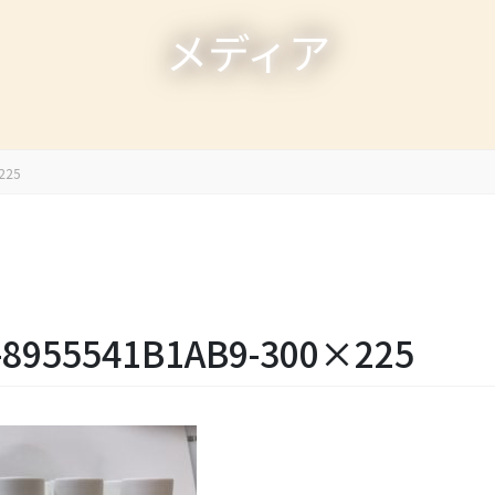
メディア
225
-8955541B1AB9-300×225