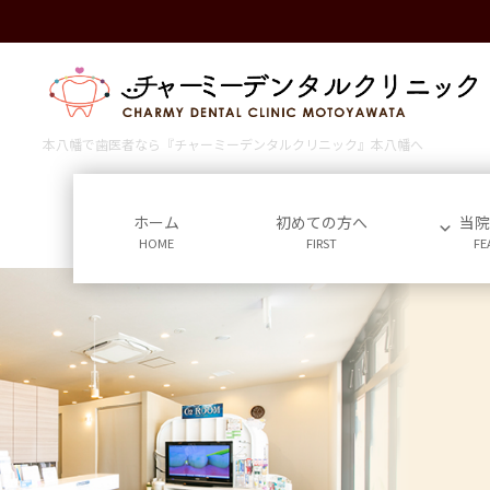
コ
ナ
ン
ビ
テ
ゲ
ン
ー
ツ
シ
に
ョ
本八幡で歯医者なら『チャーミーデンタルクリニック』本八幡へ
移
ン
動
に
移
ホーム
初めての方へ
当
HOME
FIRST
FE
動