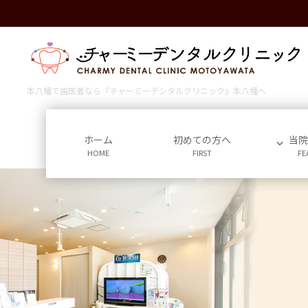
コ
ナ
ン
ビ
テ
ゲ
ン
ー
ツ
シ
に
ョ
本八幡で歯医者なら『チャーミーデンタルクリニック』本八幡へ
移
ン
動
に
移
ホーム
初めての方へ
当
HOME
FIRST
FE
動