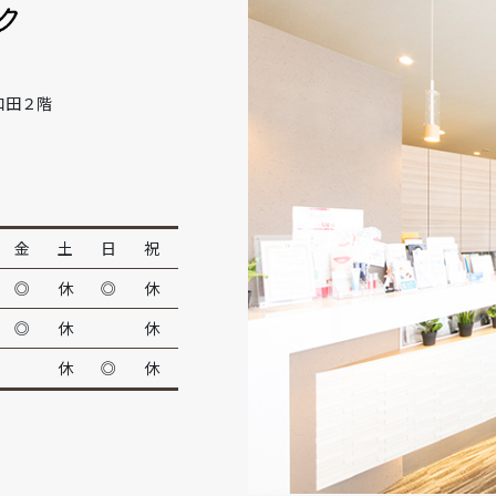
和田２階
金
土
日
祝
◎
休
◎
休
◎
休
休
休
◎
休