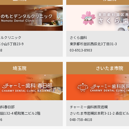
タルクリニック
さくら歯科
小山5丁目23-9
東京都杉並区西荻北3丁目31-3
48
03-6913-8903
埼玉院
さいたま市院
歯科春日部
チャーミー歯科医院岩槻
132-4 昭和第二ビル2階
さいたま市岩槻区本町3-11-2 森庄ビ
06
048-758-4618