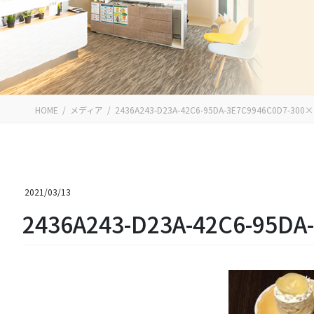
HOME
メディア
2436A243-D23A-42C6-95DA-3E7C9946C0D7-300×
2021/03/13
2436A243-D23A-42C6-95DA