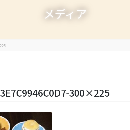
メディア
225
-3E7C9946C0D7-300×225