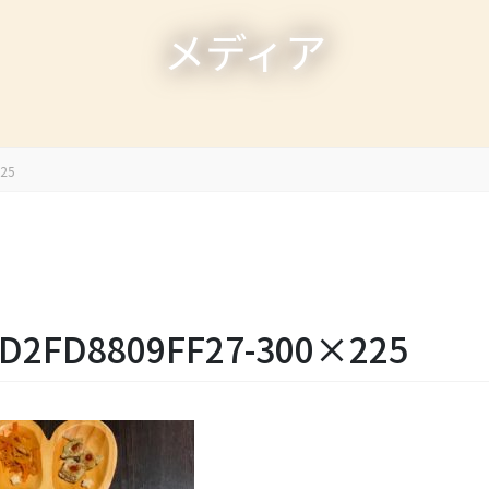
メディア
225
-D2FD8809FF27-300×225