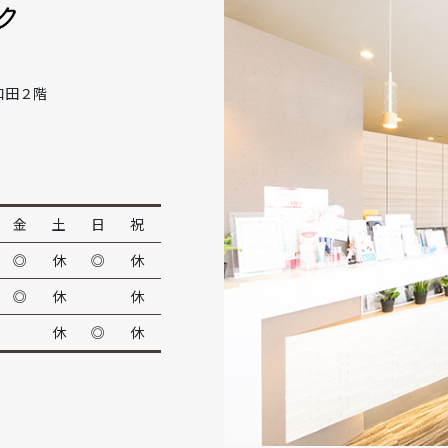
和田２階
金
土
日
祝
◎
休
◎
休
◎
休
休
休
◎
休