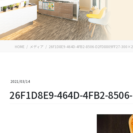
HOME
メディア
26F1D8E9-464D-4FB2-8506-D2FD8809FF27-300×
2021/03/14
26F1D8E9-464D-4FB2-8506