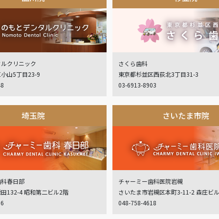
タルクリニック
さくら歯科
小山5丁目23-9
東京都杉並区西荻北3丁目31-3
48
03-6913-8903
埼玉院
さいたま市院
歯科春日部
チャーミー歯科医院岩槻
132-4 昭和第二ビル2階
さいたま市岩槻区本町3-11-2 森庄ビ
06
048-758-4618