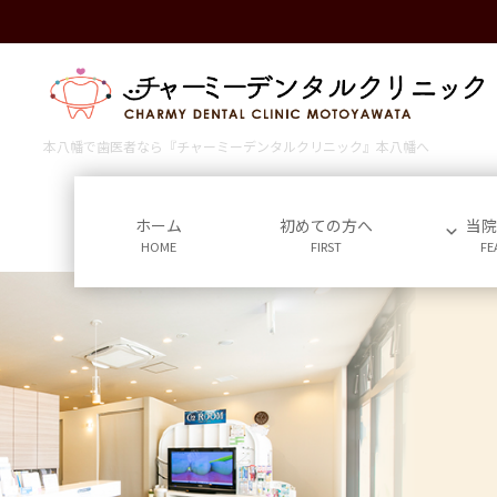
コ
ナ
ン
ビ
テ
ゲ
ン
ー
ツ
シ
に
ョ
本八幡で歯医者なら『チャーミーデンタルクリニック』本八幡へ
移
ン
動
に
移
ホーム
初めての方へ
当
HOME
FIRST
FE
動