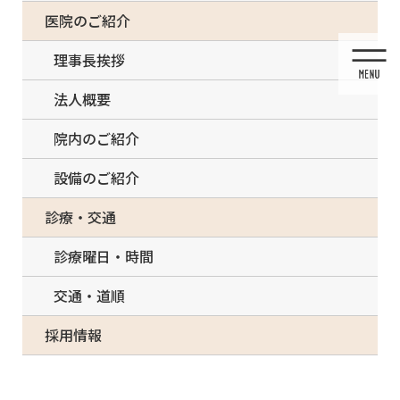
コ
ナ
一部の治療について（事前電話確認が必要）
医院のご紹介
ン
ビ
テ
ゲ
理事長挨拶
ン
ー
ツ
シ
法人概要
に
ョ
移
ン
院内のご紹介
動
に
移
設備のご紹介
動
メディア
診療・交通
診療曜日・時間
交通・道順
HOME
メディア
2C9D932E-410A-4487-A474-F9CA769C74D5-150×150
採用情報
2021/03/13