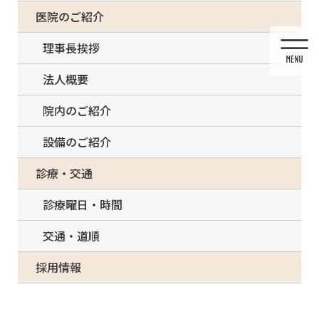
コ
ナ
一部の治療について（事前電話確認が必要）
医院のご紹介
ン
ビ
テ
ゲ
理事長挨拶
ン
ー
ツ
シ
法人概要
に
ョ
移
ン
院内のご紹介
動
に
移
設備のご紹介
動
メディア
診療・交通
診療曜日・時間
交通・道順
HOME
メディア
2caries-300×273-300×273
採用情報
2021/03/13