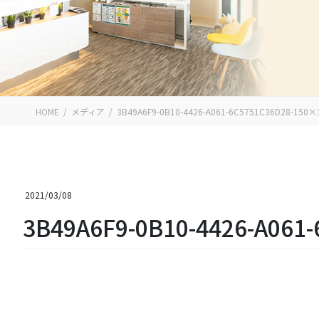
HOME
メディア
3B49A6F9-0B10-4426-A061-6C5751C36D28-150×
2021/03/08
3B49A6F9-0B10-4426-A061