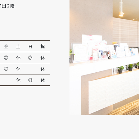
和田２階
金
土
日
祝
◎
休
◎
休
◎
休
休
休
◎
休