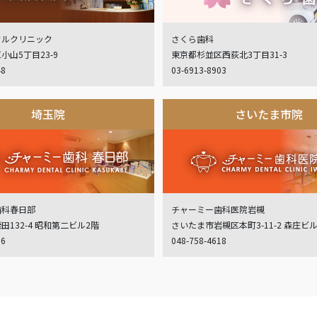
タルクリニック
さくら歯科
小山5丁目23-9
東京都杉並区西荻北3丁目31-3
48
03-6913-8903
埼玉院
さいたま市院
歯科春日部
チャーミー歯科医院岩槻
132-4 昭和第二ビル2階
さいたま市岩槻区本町3-11-2 森庄ビ
06
048-758-4618