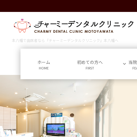
コ
ナ
ン
ビ
テ
ゲ
ン
ー
ツ
シ
に
ョ
本八幡で歯医者なら『チャーミーデンタルクリニック』本八幡へ
移
ン
動
に
移
ホーム
初めての方へ
当
HOME
FIRST
FE
動