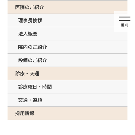
コ
ナ
一部の治療について（事前電話確認が必要）
医院のご紹介
ン
ビ
テ
ゲ
理事長挨拶
ン
ー
ツ
シ
法人概要
に
ョ
移
ン
院内のご紹介
動
に
移
設備のご紹介
動
メディア
診療・交通
診療曜日・時間
交通・道順
HOME
メディア
45753859-133A-4B05-8F37-B984D4AB4B78
採用情報
2022/02/27