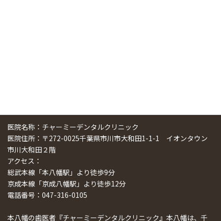
スマーティ矯正をしている中国人歯科医師に対して神奈川歯
科大学の見学ツアーを企画しました
2024/10/29
医院名称：チャーミーデンタルクリニック
医院住所：〒272-0025千葉県市川市大和田1-1-1 イオンタウン
市川大和田２階
アクセス：
総武本線「本八幡駅」より徒歩9分
京成本線「京成八幡駅」より徒歩12分
電話番号：047-316-0105
本八幡の歯医者『チャーミーデンタルクリニック』本八幡は、千