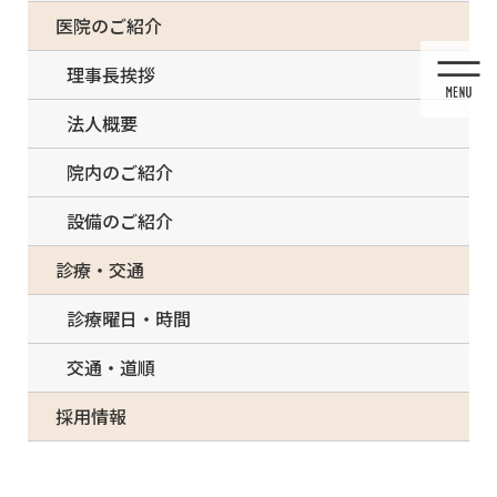
コ
ナ
一部の治療について（事前電話確認が必要）
医院のご紹介
ン
ビ
テ
ゲ
理事長挨拶
ン
ー
ツ
シ
法人概要
に
ョ
移
ン
院内のご紹介
動
に
移
設備のご紹介
動
メディア
診療・交通
診療曜日・時間
交通・道順
HOME
メディア
4DCE0619-C139-4CEF-B388-79E39C6BCA03-300×225
採用情報
2021/04/19