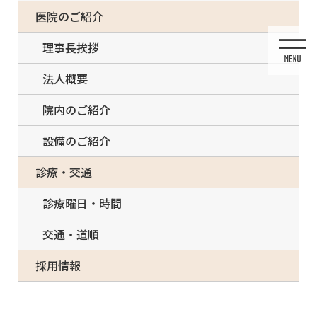
コ
ナ
一部の治療について（事前電話確認が必要）
医院のご紹介
ン
ビ
テ
ゲ
理事長挨拶
ン
ー
ツ
シ
法人概要
に
ョ
移
ン
院内のご紹介
動
に
移
設備のご紹介
動
メディア
診療・交通
診療曜日・時間
交通・道順
HOME
メディア
5D2E42E2-1882-4416-83BE-25669819E28F-150×150
採用情報
2021/05/15