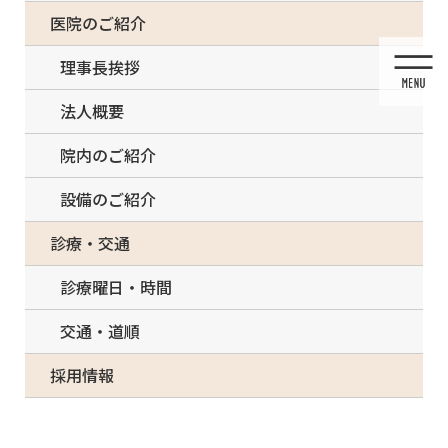
コ
ナ
一部の治療について（事前電話確認が必要）
医院のご紹介
ン
ビ
テ
ゲ
理事長挨拶
ン
ー
ツ
シ
法人概要
に
ョ
移
ン
院内のご紹介
動
に
移
設備のご紹介
動
メディア
診療・交通
診療曜日・時間
交通・道順
HOME
メディア
654DC62C-3271-47D8-BE76-9B8AB5E685DE-300×225
採用情報
2021/03/14