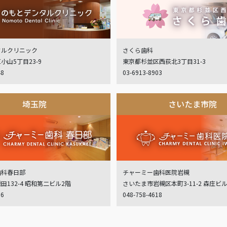
タルクリニック
さくら歯科
小山5丁目23-9
東京都杉並区西荻北3丁目31-3
48
03-6913-8903
埼玉院
さいたま市院
歯科春日部
チャーミー歯科医院岩槻
132-4 昭和第二ビル2階
さいたま市岩槻区本町3-11-2 森庄ビ
06
048-758-4618