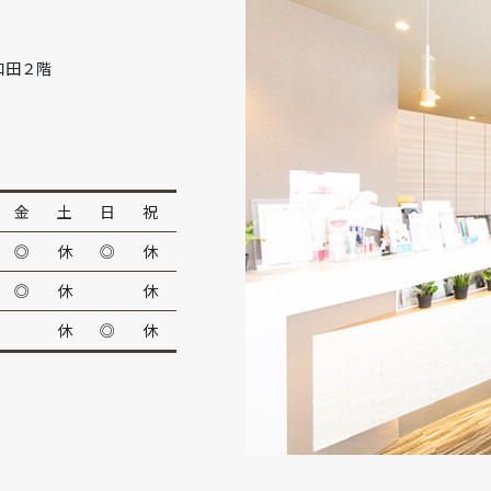
和田２階
金
土
日
祝
◎
休
◎
休
◎
休
休
休
◎
休