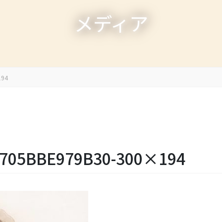
メディア
194
-705BBE979B30-300×194