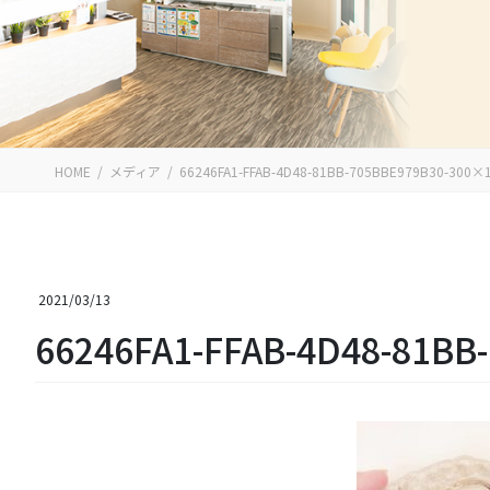
HOME
メディア
66246FA1-FFAB-4D48-81BB-705BBE979B30-300×
2021/03/13
66246FA1-FFAB-4D48-81BB