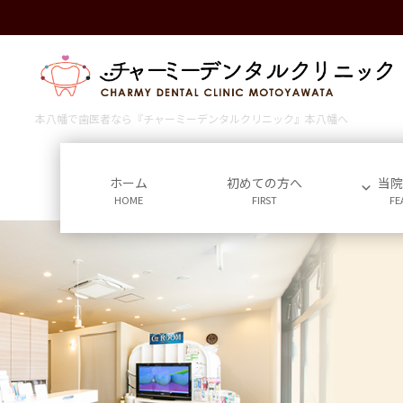
コ
ナ
ン
ビ
テ
ゲ
ン
ー
ツ
シ
に
ョ
本八幡で歯医者なら『チャーミーデンタルクリニック』本八幡へ
移
ン
動
に
移
ホーム
初めての方へ
当
HOME
FIRST
FE
動