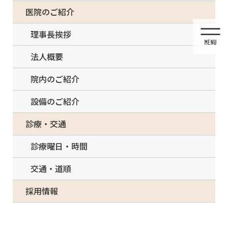
コ
ナ
一部の治療について（事前電話確認が必要）
医院のご紹介
ン
ビ
テ
ゲ
理事長挨拶
ン
ー
ツ
シ
法人概要
に
ョ
移
ン
院内のご紹介
動
に
移
設備のご紹介
動
メディア
診療・交通
診療曜日・時間
交通・道順
HOME
メディア
6767A034-4B44-4E6F-B1EB-C4264BC96516
採用情報
2021/06/14