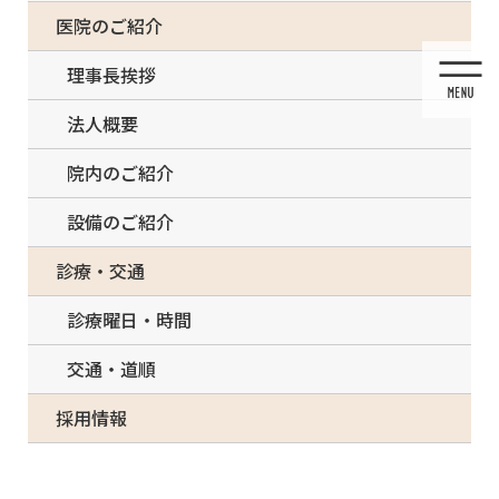
コ
ナ
一部の治療について（事前電話確認が必要）
医院のご紹介
ン
ビ
テ
ゲ
理事長挨拶
ン
ー
ツ
シ
法人概要
に
ョ
移
ン
院内のご紹介
動
に
移
設備のご紹介
動
メディア
診療・交通
診療曜日・時間
交通・道順
HOME
メディア
6F02EFCF-EDC0-4C1E-8F53-C7780A804C60-300×214
採用情報
2021/03/08