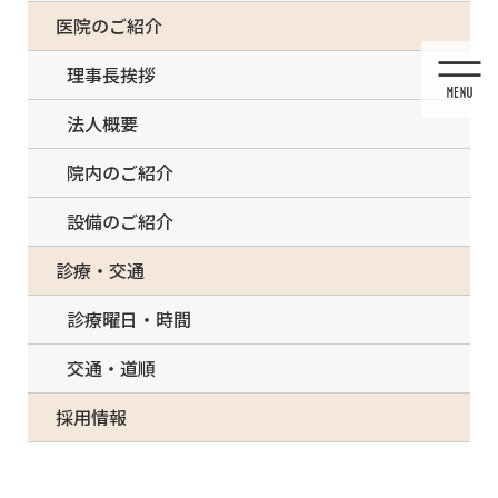
コ
ナ
一部の治療について（事前電話確認が必要）
医院のご紹介
ン
ビ
テ
ゲ
理事長挨拶
ン
ー
ツ
シ
法人概要
に
ョ
移
ン
院内のご紹介
動
に
移
設備のご紹介
動
メディア
診療・交通
診療曜日・時間
交通・道順
HOME
メディア
78B81956-852F-4B06-ABB3-CCC2BDDEE166-150×150
採用情報
2021/03/13