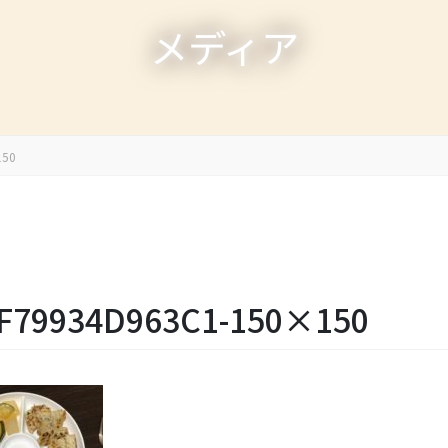
メディア
150
-F79934D963C1-150×150