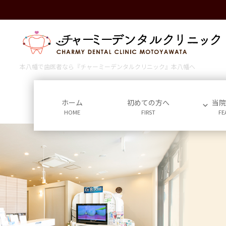
コ
ナ
ン
ビ
テ
ゲ
ン
ー
ツ
シ
に
ョ
本八幡で歯医者なら『チャーミーデンタルクリニック』本八幡へ
移
ン
動
に
移
ホーム
初めての方へ
当
HOME
FIRST
FE
動