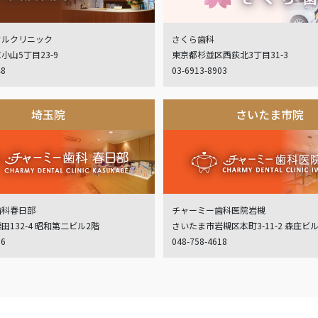
タルクリニック
さくら歯科
小山5丁目23-9
東京都杉並区西荻北3丁目31-3
48
03-6913-8903
埼玉院
さいたま市院
歯科春日部
チャーミー歯科医院岩槻
132-4 昭和第二ビル2階
さいたま市岩槻区本町3-11-2 森庄ビ
06
048-758-4618