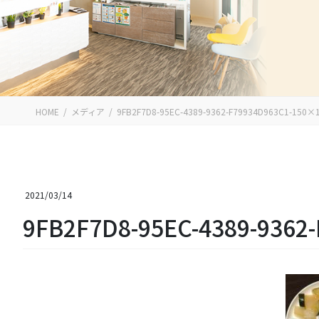
HOME
メディア
9FB2F7D8-95EC-4389-9362-F79934D963C1-150×
2021/03/14
9FB2F7D8-95EC-4389-9362