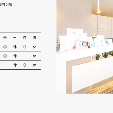
和田２階
金
土
日
祝
◎
休
◎
休
◎
休
休
休
◎
休