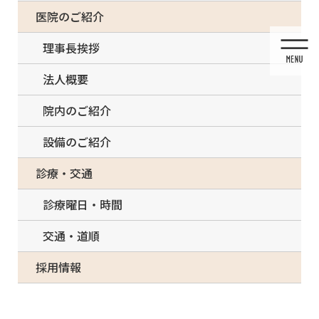
コ
ナ
一部の治療について（事前電話確認が必要）
医院のご紹介
ン
ビ
テ
ゲ
理事長挨拶
ン
ー
ツ
シ
法人概要
に
ョ
移
ン
院内のご紹介
動
に
移
設備のご紹介
動
メディア
診療・交通
診療曜日・時間
交通・道順
HOME
メディア
A3E1A207-B441-45A9-A092-E56A4DF0D8F2
採用情報
2021/11/12