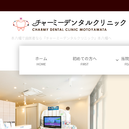
コ
ナ
ン
ビ
テ
ゲ
ン
ー
ツ
シ
に
ョ
本八幡で歯医者なら『チャーミーデンタルクリニック』本八幡へ
移
ン
動
に
移
ホーム
初めての方へ
当
HOME
FIRST
FE
動