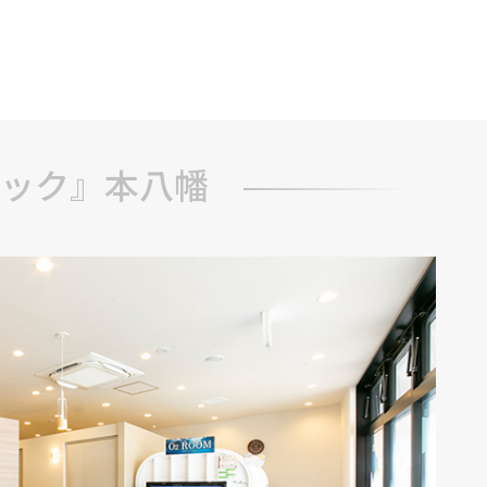
ブ
ック』本八幡