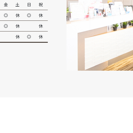
金
土
日
祝
◎
休
◎
休
◎
休
休
休
◎
休