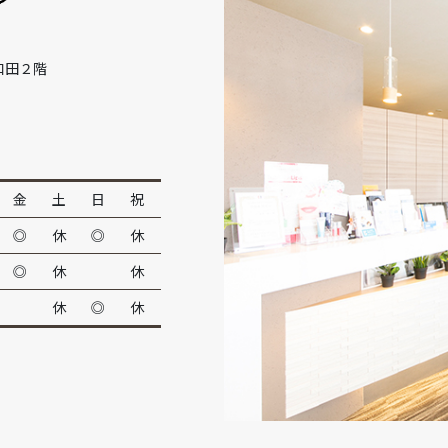
和田２階
金
土
日
祝
◎
休
◎
休
◎
休
休
休
◎
休