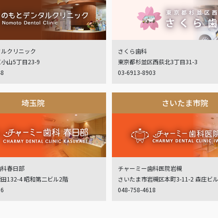
タルクリニック
さくら歯科
小山5丁目23-9
東京都杉並区西荻北3丁目31-3
48
03-6913-8903
埼玉院
さいたま市院
歯科春日部
チャーミー歯科医院岩槻
132-4 昭和第二ビル2階
さいたま市岩槻区本町3-11-2 森庄ビ
06
048-758-4618