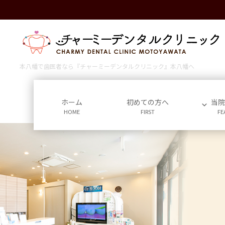
コ
ナ
ン
ビ
テ
ゲ
ン
ー
ツ
シ
に
ョ
本八幡で歯医者なら『チャーミーデンタルクリニック』本八幡へ
移
ン
動
に
移
ホーム
初めての方へ
当
HOME
FIRST
FE
動