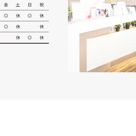
金
土
日
祝
◎
休
◎
休
◎
休
休
休
◎
休