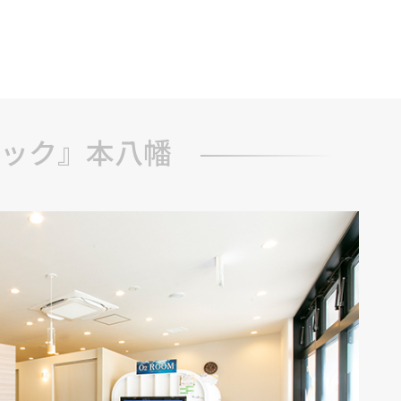
ブ
ック』本八幡