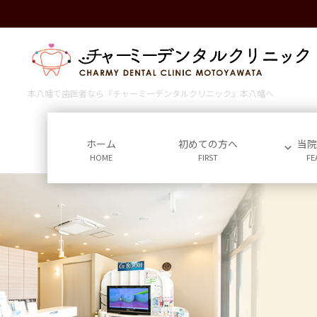
コ
ナ
ン
ビ
テ
ゲ
ン
ー
ツ
シ
に
ョ
本八幡で歯医者なら『チャーミーデンタルクリニック』本八幡へ
移
ン
動
に
移
ホーム
初めての方へ
当
HOME
FIRST
FE
動