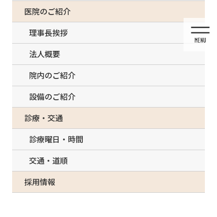
コ
ナ
一部の治療について（事前電話確認が必要）
医院のご紹介
ン
ビ
テ
ゲ
理事長挨拶
ン
ー
ツ
シ
法人概要
に
ョ
移
ン
院内のご紹介
動
に
移
設備のご紹介
動
投稿
診療・交通
診療曜日・時間
交通・道順
HOME
診療内容
Laughing woman mouth with great teeth over blue background.
採用情報
2022/03/18