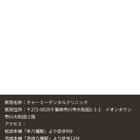
ニューヨーク大学 歯学部に視察に来ました
2025/01/25
中国からのツアーの一団50人がパルフェクリニックを見学
しました
2024/11/17
スマーティ矯正をしている中国人歯科医師に対して神奈川歯
科大学の見学ツアーを企画しました
2024/10/29
医院名称：チャーミーデンタルクリニック
医院住所：〒272-0025千葉県市川市大和田1-1-1 イオンタウン
市川大和田２階
アクセス：
総武本線「本八幡駅」より徒歩9分
京成本線「京成八幡駅」より徒歩12分