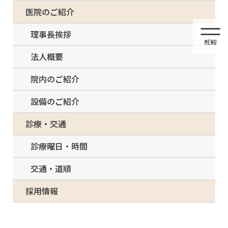
コ
ナ
一部の治療について（事前電話確認が必要）
医院のご紹介
ン
ビ
テ
ゲ
理事長挨拶
ン
ー
ツ
シ
法人概要
に
ョ
移
ン
院内のご紹介
動
に
移
設備のご紹介
動
メディア
診療・交通
診療曜日・時間
交通・道順
HOME
メディア
beergyouza-1-300×200
採用情報
2021/03/14