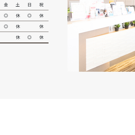
金
土
日
祝
◎
休
◎
休
◎
休
休
休
◎
休