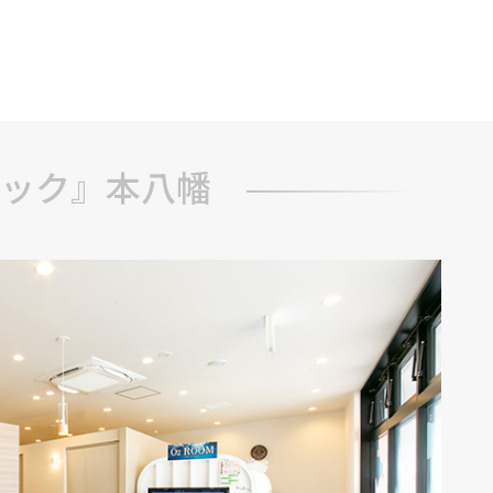
ブ
ック』本八幡