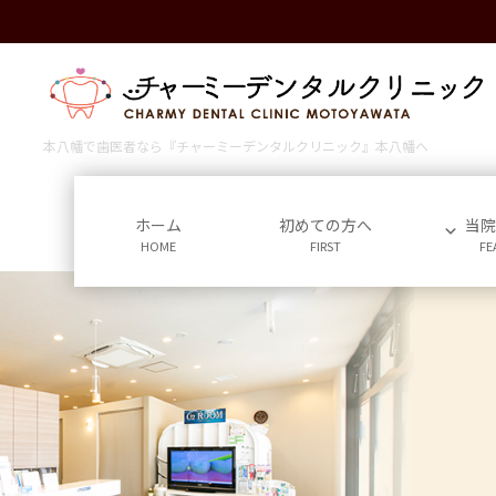
コ
ナ
ン
ビ
テ
ゲ
ン
ー
ツ
シ
に
ョ
本八幡で歯医者なら『チャーミーデンタルクリニック』本八幡へ
移
ン
動
に
移
ホーム
初めての方へ
当
HOME
FIRST
FE
動