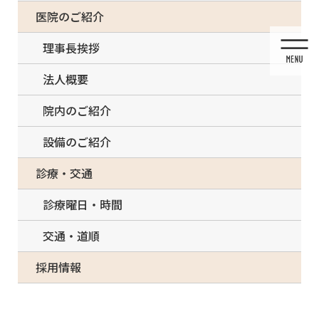
コ
ナ
一部の治療について（事前電話確認が必要）
医院のご紹介
ン
ビ
テ
ゲ
理事長挨拶
ン
ー
ツ
シ
法人概要
に
ョ
移
ン
院内のご紹介
動
に
移
設備のご紹介
動
投稿
診療・交通
診療曜日・時間
交通・道順
HOME
歯ぎしり・食いしばり治療
bruxism001 (1)
採用情報
2021/03/04