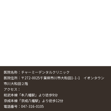
中国からのツアーの一団50人がパルフェクリニックを見学
しました
2024/11/17
スマーティ矯正をしている中国人歯科医師に対して神奈川歯
科大学の見学ツアーを企画しました
2024/10/29
医院名称：チャーミーデンタルクリニック
医院住所：〒272-0025千葉県市川市大和田1-1-1 イオンタウン
市川大和田２階
アクセス：
総武本線「本八幡駅」より徒歩9分
京成本線「京成八幡駅」より徒歩12分
電話番号：047-316-0105