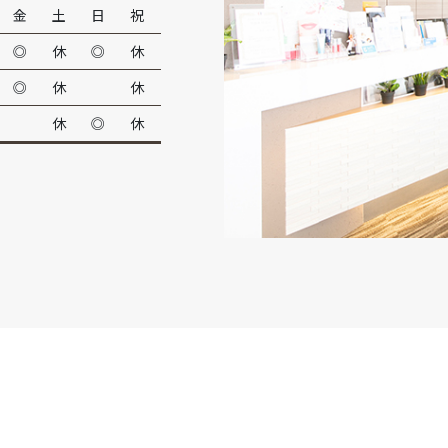
金
土
日
祝
◎
休
◎
休
◎
休
休
休
◎
休