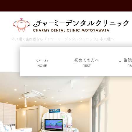
コ
ナ
ン
ビ
テ
ゲ
ン
ー
ツ
シ
に
ョ
本八幡で歯医者なら『チャーミーデンタルクリニック』本八幡へ
移
ン
動
に
移
ホーム
初めての方へ
当
HOME
FIRST
FE
動