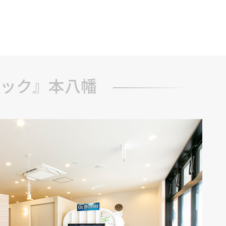
ブ
ック』本八幡