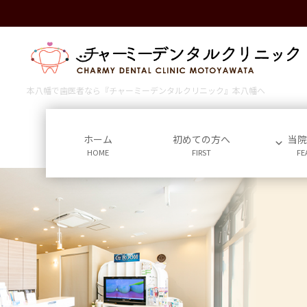
コ
ナ
ン
ビ
テ
ゲ
ン
ー
ツ
シ
に
ョ
本八幡で歯医者なら『チャーミーデンタルクリニック』本八幡へ
移
ン
動
に
移
ホーム
初めての方へ
当
HOME
FIRST
FE
動