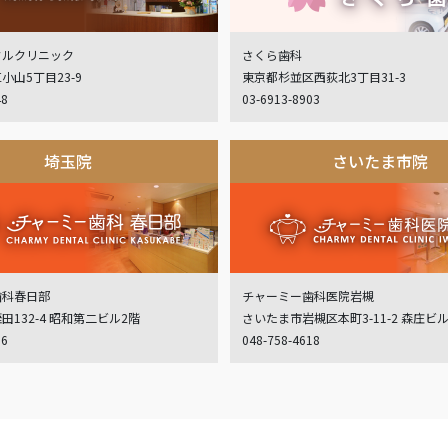
タルクリニック
さくら歯科
小山5丁目23-9
東京都杉並区西荻北3丁目31-3
48
03-6913-8903
埼玉院
さいたま市院
歯科春日部
チャーミー歯科医院岩槻
132-4 昭和第二ビル2階
さいたま市岩槻区本町3-11-2 森庄ビ
06
048-758-4618