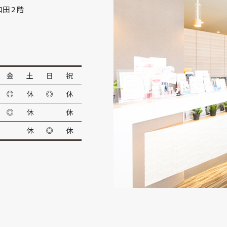
和田２階
金
土
日
祝
◎
休
◎
休
◎
休
休
休
◎
休