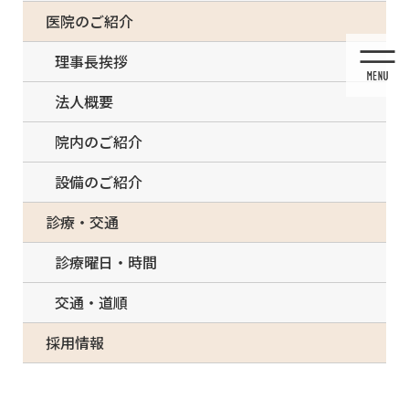
コ
ナ
一部の治療について（事前電話確認が必要）
医院のご紹介
ン
ビ
テ
ゲ
理事長挨拶
ン
ー
ツ
シ
法人概要
に
ョ
移
ン
院内のご紹介
動
に
移
設備のご紹介
動
メディア
診療・交通
診療曜日・時間
交通・道順
HOME
メディア
CDCITK-MV_ab1
採用情報
2022/02/28