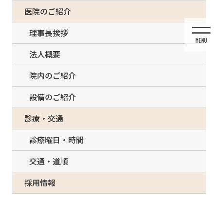
コ
ナ
一部の治療について（事前電話確認が必要）
医院のご紹介
ン
ビ
テ
ゲ
理事長挨拶
ン
ー
ツ
シ
法人概要
に
ョ
移
ン
院内のご紹介
動
に
移
設備のご紹介
動
メディア
診療・交通
診療曜日・時間
交通・道順
HOME
メディア
CDCMV2e_アートボード 1
採用情報
2021/05/25