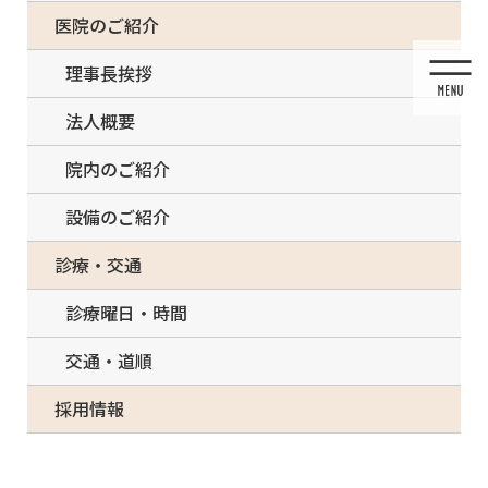
コ
ナ
一部の治療について（事前電話確認が必要）
医院のご紹介
ン
ビ
テ
ゲ
理事長挨拶
ン
ー
ツ
シ
法人概要
に
ョ
移
ン
院内のご紹介
動
に
移
設備のご紹介
動
投稿
診療・交通
診療曜日・時間
交通・道順
HOME
白い歯・セラミック治療
採用情報
Golden Inlay crown fixation over tooth. Medically accurate 3D illustration of human
teeth treatment