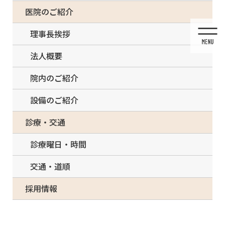
コ
ナ
一部の治療について（事前電話確認が必要）
医院のご紹介
ン
ビ
テ
ゲ
理事長挨拶
ン
ー
ツ
シ
法人概要
に
ョ
移
ン
院内のご紹介
動
に
移
設備のご紹介
動
投稿
診療・交通
診療曜日・時間
交通・道順
HOME
白い歯・セラミック治療
採用情報
Tooth restoration with filling and polymerization lamp. Medically accurate tooth 3D
illustration.