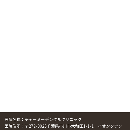
RSS（メディプラングループニュース）
ニューヨーク大学 歯学部に視察に来ました
2025/01/25
中国からのツアーの一団50人がパルフェクリニックを見学
しました
2024/11/17
スマーティ矯正をしている中国人歯科医師に対して神奈川歯
科大学の見学ツアーを企画しました
2024/10/29
医院名称：チャーミーデンタルクリニック
医院住所：〒272-0025千葉県市川市大和田1-1-1 イオンタウン