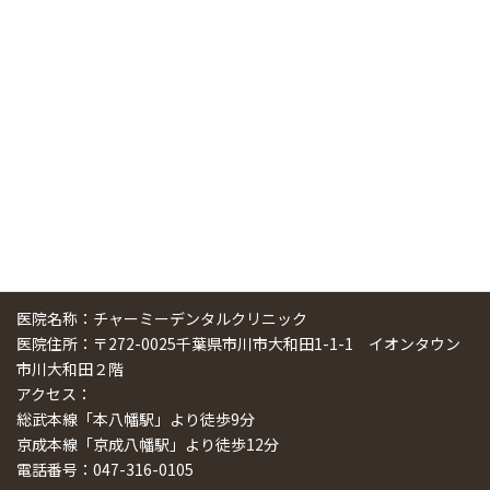
中国からのツアーの一団50人がパルフェクリニックを見学
しました
2024/11/17
スマーティ矯正をしている中国人歯科医師に対して神奈川歯
科大学の見学ツアーを企画しました
2024/10/29
医院名称：チャーミーデンタルクリニック
医院住所：〒272-0025千葉県市川市大和田1-1-1 イオンタウン
市川大和田２階
アクセス：
総武本線「本八幡駅」より徒歩9分
京成本線「京成八幡駅」より徒歩12分
電話番号：047-316-0105