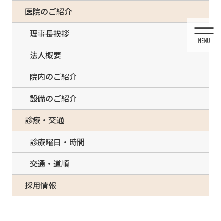
コ
ナ
一部の治療について（事前電話確認が必要）
医院のご紹介
ン
ビ
テ
ゲ
理事長挨拶
ン
ー
ツ
シ
法人概要
に
ョ
移
ン
院内のご紹介
動
に
移
設備のご紹介
動
投稿
診療・交通
診療曜日・時間
交通・道順
HOME
院内のご紹介
IMG_6167b-600400
採用情報
2022/02/28