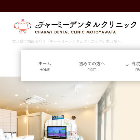
コ
ナ
ン
ビ
テ
ゲ
ン
ー
ツ
シ
に
ョ
本八幡で歯医者なら『チャーミーデンタルクリニック』本八幡へ
移
ン
動
に
移
ホーム
初めての方へ
当
HOME
FIRST
FE
動