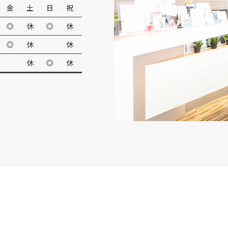
金
土
日
祝
◎
休
◎
休
◎
休
休
休
◎
休