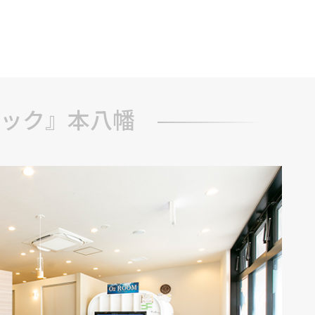
ブ
ック』本八幡