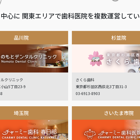
中心に 関東エリアで歯科医院を複数運営して
品川院
杉並院
タルクリニック
さくら歯科
小山5丁目23-9
東京都杉並区西荻北3丁目31-3
48
03-6913-8903
埼玉院
さいたま市院