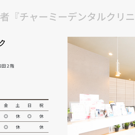
者『チャーミーデンタルクリニ
和田２階
金
土
日
祝
◎
休
◎
休
◎
休
休