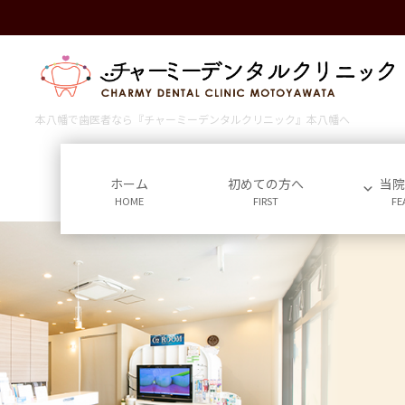
コ
ナ
ン
ビ
テ
ゲ
ン
ー
ツ
シ
に
ョ
本八幡で歯医者なら『チャーミーデンタルクリニック』本八幡へ
移
ン
動
に
移
ホーム
初めての方へ
当
HOME
FIRST
FE
動