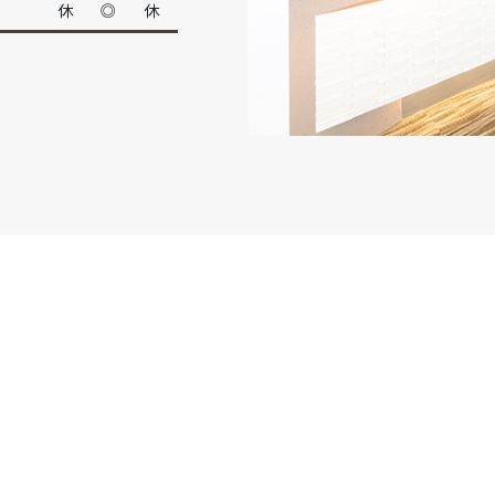
休
◎
休