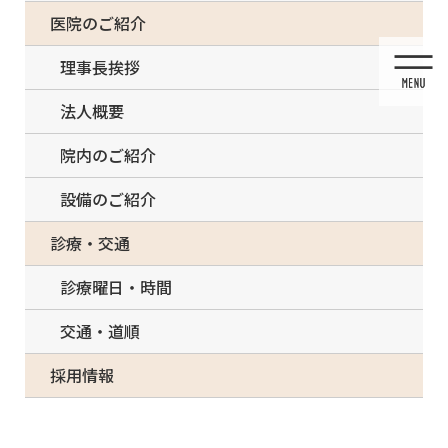
コ
ナ
一部の治療について（事前電話確認が必要）
医院のご紹介
ン
ビ
テ
ゲ
理事長挨拶
ン
ー
ツ
シ
法人概要
に
ョ
移
ン
院内のご紹介
動
に
移
設備のご紹介
動
メディア
診療・交通
診療曜日・時間
交通・道順
HOME
メディア
D1A44424-0B58-42D0-89B6-862AB9F4011F-300×166
採用情報
2021/03/08